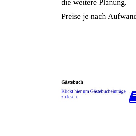
die weitere Planung.
Preise je nach Aufwan
Gästebuch
Klickt hier um Gäs­te­buch­ein­trä­ge
zu lesen