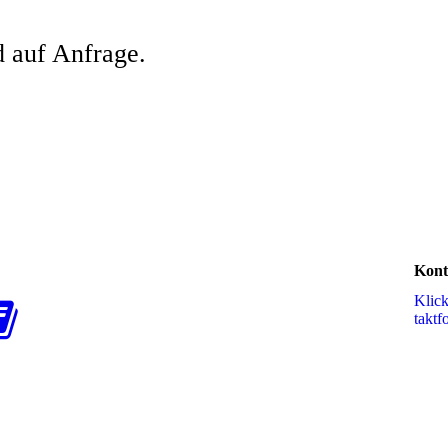
d auf Anfrage.
Kont
Klic
takt­