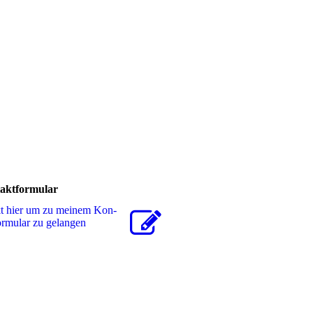
aktformular
kt hier um zu meinem Kon­
for­mu­lar zu gelangen