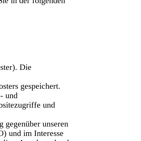
ie in der folgenden
ster). Die
sters gespeichert.
a- und
sitezugriffe und
ng gegenüber unseren
O) und im Interesse